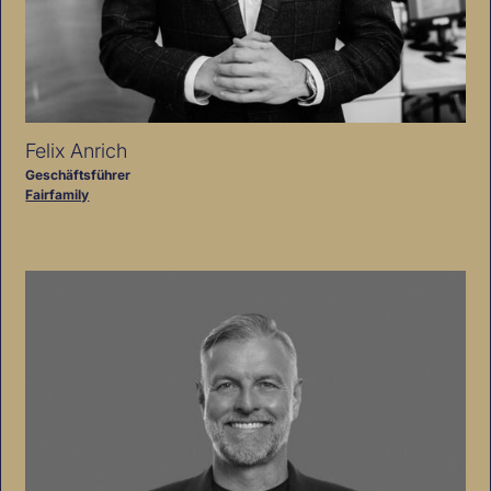
Felix Anrich
Geschäftsführer
Fairfamily