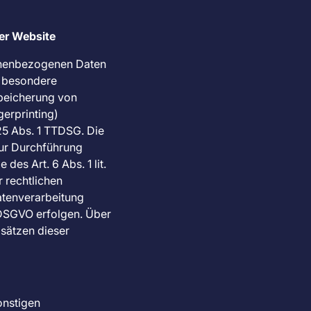
er Website
rsonenbezogenen Daten
rn besondere
Speicherung von
gerprinting)
25 Abs. 1 TTDSG. Die
 zur Durchführung
es Art. 6 Abs. 1 lit.
r rechtlichen
Datenverarbeitung
f DSGVO erfolgen. Über
bsätzen dieser
onstigen