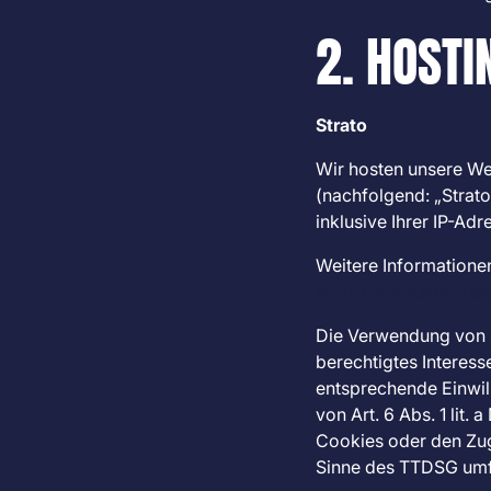
2. HOSTI
Strato
Wir hosten unsere Webs
(nachfolgend: „Strato
inklusive Ihrer IP-Adr
Weitere Informatione
https://www.strato.d
Die Verwendung von St
berechtigtes Interess
entsprechende Einwill
von Art. 6 Abs. 1 lit
Cookies oder den Zugr
Sinne des TTDSG umfas